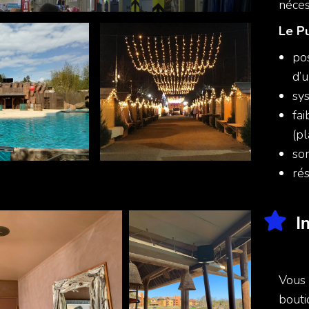
néces
Le P
pos
d’u
sy
fa
(p
so
rés
I
Vous 
bouti