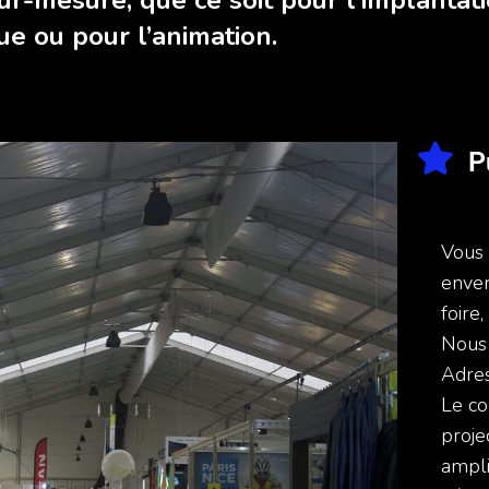
ur-mesure, que ce soit pour l’implantat
ue ou pour l’animation.
P
Vous 
enver
foire
Nous 
Adres
Le co
proje
ampli