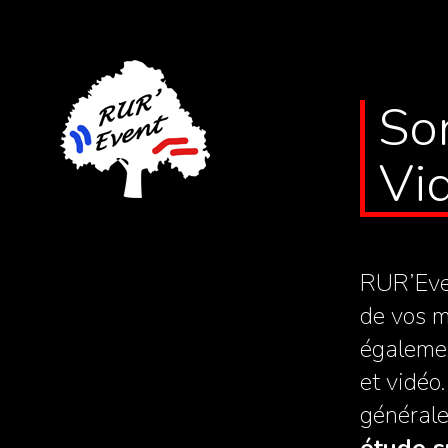
Son
Vid
RUR’Even
de vos m
égalemen
et vidéo
générale